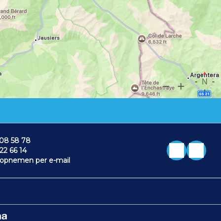
 08 58 78
 22 66 14
 opnemen per e-mail