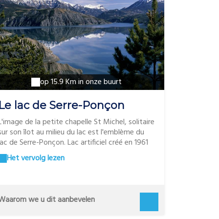
op 15.9 Km in onze buurt
Le lac de Serre-Ponçon
L'image de la petite chapelle St Michel, solitaire
sur son îlot au milieu du lac est l'emblème du
lac de Serre-Ponçon. Lac artificiel créé en 1961
suite à la construction d'un barrage, il est à la
Het vervolg lezen
limite entre les Hautes-Alpes et les Alpes de
Haute-Provence. Construit afin d'éviter les
crues de la Durance, les aménagements
touristiques qu'il a suscités en font aujourd'hui
Waarom we u dit aanbevelen
un site incontournable du département. Il est
réputé pour son ensoleillement et pour la