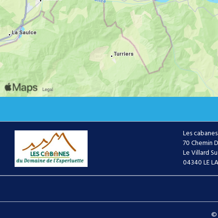
Les cabanes
70 Chemin D
Le Villard Su
04340 LE L
© 