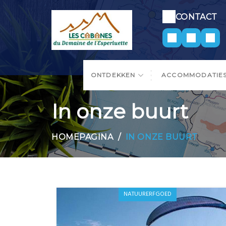
CONTACT
ONTDEKKEN
ACCOMMODATIE
In onze buurt
HOMEPAGINA
IN ONZE BUURT
NATUURERFGOED