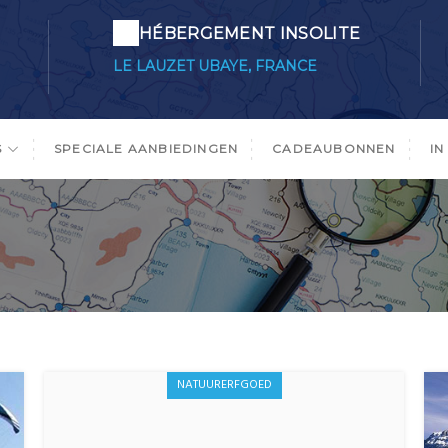
HÉBERGEMENT INSOLITE
LE LAUZET UBAYE, FRANCE
S
SPECIALE AANBIEDINGEN
CADEAUBONNEN
IN
NATUURERFGOED