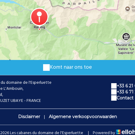
Komt naar ons toe
 du domaine de l'Esperluette
+33 6 21
e L'Ambouin,
+33 6 71
d,
Contact
AUZET UBAYE - FRANCE
|
Disclaimer
Algemene verkoopvoorwaarden
2026 Les cabanes du domaine de l'Esperluette
|
Powered by