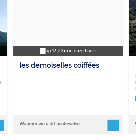
op 12.2 Km in onze buurt
les demoiselles coiffées
s
Waarom we u dit aanbevelen