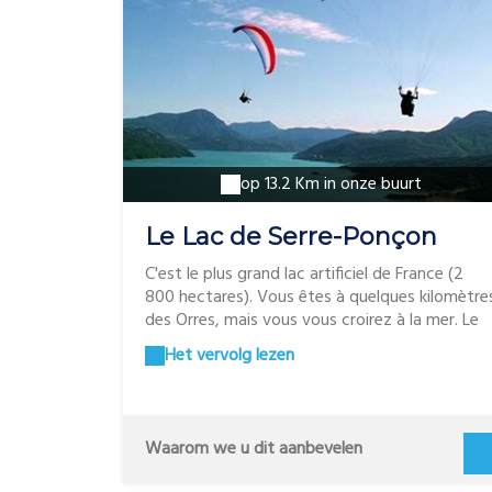
op 13.2 Km in onze buurt
Le Lac de Serre-Ponçon
C'est le plus grand lac artificiel de France (2
800 hectares). Vous êtes à quelques kilomètre
des Orres, mais vous vous croirez à la mer. Le
lac De Serre-Ponçon compte de nombreuses
Het vervolg lezen
plages aménagées dont certaines sont
labélisées « Pavillon bleu » ; un gage de qualité
indéniable et d'autres sont complètement
sauvage. Autour du lac, vous trouverez
Waarom we u dit aanbevelen
également de nombreuses bases nautiques qui
proposent une multitude d'activités pour