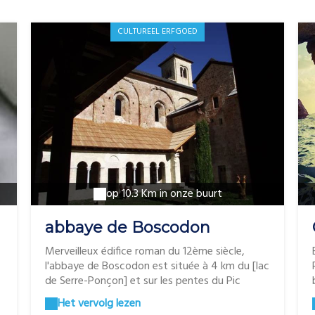
CULTUREEL ERFGOED
op 10.3 Km in onze buurt
abbaye de Boscodon
Merveilleux édifice roman du 12ème siècle,
l'abbaye de Boscodon est située à 4 km du [lac
de Serre-Ponçon] et sur les pentes du Pic
Morgon, en pleine forêt. Une histoire riche en
Het vervolg lezen
catastrophes naturelles, en conflits, en