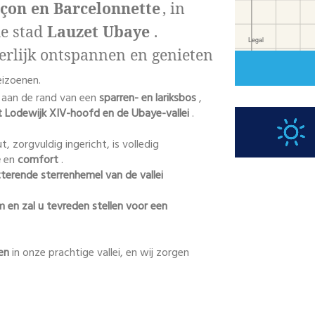
çon en Barcelonnette
, in
de stad
Lauzet Ubaye
.
erlijk ontspannen en genieten
eizoenen.
 aan de rand van een
sparren- en lariksbos
,
et Lodewijk XIV-hoofd en de Ubaye-vallei
.
ut, zorgvuldig ingericht, is volledig
e
en
comfort
.
tterende sterrenhemel van de vallei
rm en zal u tevreden stellen voor een
en
in onze prachtige vallei, en wij zorgen