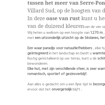
tussen het meer van Serre-Pon
Villard Sud, op de hoogten van 
In deze
oase van rust
kunt u he
van de duizend kleuren
van de vier s
Wij heten u welkom op een hoogte van
1.270 m
,
met
een uitzonderlijk uitzicht op de Séolanes, h
Een waar paradijs voor natuurliefhebbers
, elke h
geïntegreerd
in het landschap en biedt u
warmt
Rustig geïnstalleerd op uw terras, kunt u de
schi
bewonderen.
Elke hut, met zijn verschillende sfeer, is zeer wa
romantisch, sportief of gezinsverblijf.
Aan alles is gedacht om u een fijne tijd te
bezorg
ervoor dat het
onvergetelijk
blijft
.