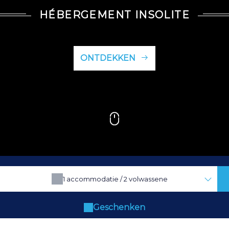
HÉBERGEMENT INSOLITE
ONTDEKKEN
1
accommodatie /
2
volwassene
Geschenken