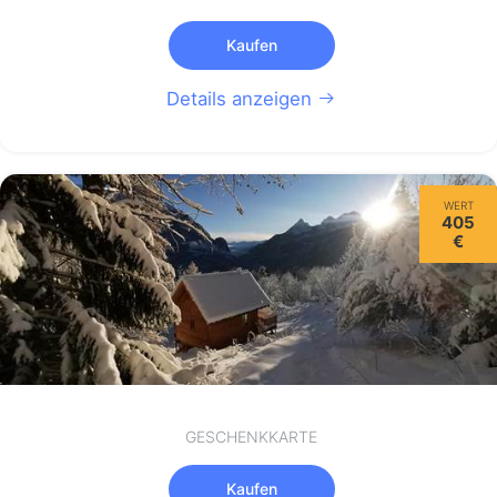
Kaufen
Details anzeigen
WERT
405
€
GESCHENKKARTE
Kaufen