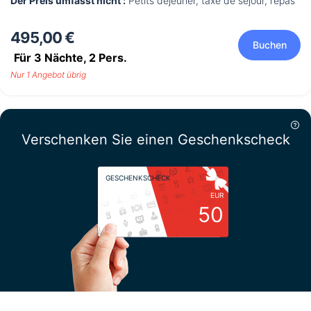
Der Preis umfasst nicht :
Petits déjeuner, taxe de séjour, repas
495,00 €
Buchen
Für 3 Nächte,
2
Pers.
Nur 1 Angebot übrig
Verschenken Sie einen Geschenkscheck
GESCHENKSCHECK
EUR
50