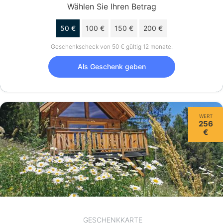
Wählen Sie Ihren Betrag
50 €
100 €
150 €
200 €
Geschenkscheck von 50 € gültig 12 monate.
Als Geschenk geben
WERT
256
€
GESCHENKKARTE