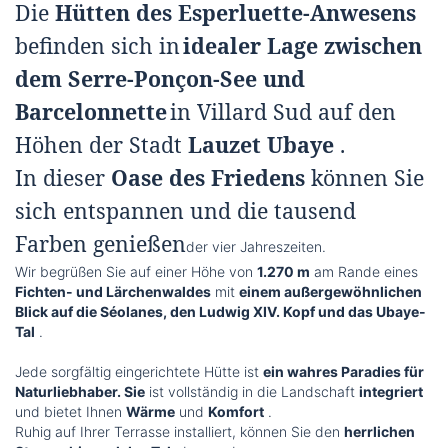
Die
Hütten des Esperluette-Anwesens
befinden sich in
idealer Lage zwischen
dem Serre-Ponçon-See und
Barcelonnette
in Villard Sud auf den
Höhen der Stadt
Lauzet Ubaye
.
In dieser
Oase des Friedens
können Sie
sich entspannen und die tausend
Farben genießen
der vier Jahreszeiten.
Wir begrüßen Sie auf einer Höhe von
1.270 m
am Rande eines
Fichten- und Lärchenwaldes
mit
einem außergewöhnlichen
Blick auf die Séolanes, den Ludwig XIV. Kopf und das Ubaye-
Tal
.
Jede sorgfältig eingerichtete Hütte ist
ein wahres Paradies für
Naturliebhaber. Sie
ist vollständig in die Landschaft
integriert
und bietet Ihnen
Wärme
und
Komfort
.
Ruhig auf Ihrer Terrasse installiert, können Sie den
herrlichen