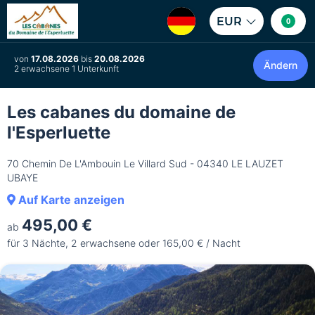
EUR
0
von
17.08.2026
bis
20.08.2026
Ändern
2 erwachsene 1 Unterkunft
Les cabanes du domaine de
l'Esperluette
70 Chemin De L'Ambouin Le Villard Sud - 04340 LE LAUZET
UBAYE
Auf Karte anzeigen
495,00 €
ab
für 3 Nächte, 2 erwachsene oder 165,00 € / Nacht